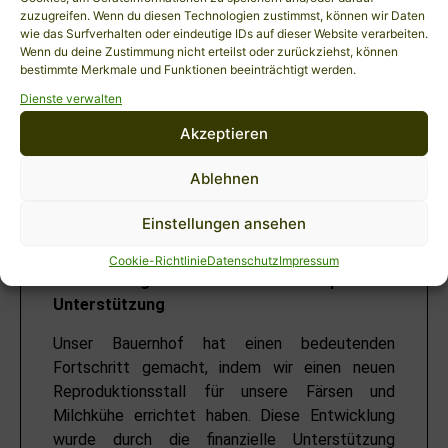
Produktionsabläufe zu optimieren.
zuzugreifen. Wenn du diesen Technologien zustimmst, können wir Daten
Die Verbesserung der Hof- und
wie das Surfverhalten oder eindeutige IDs auf dieser Website verarbeiten.
Wegeflächen, die für einen reibungslosen
Wenn du deine Zustimmung nicht erteilst oder zurückziehst, können
bestimmte Merkmale und Funktionen beeinträchtigt werden.
Betriebsablauf sorgen.
Die Anlage eines Gärresteelagers, um
Dienste verwalten
Nachhaltigkeit und Effizienz unserer
Akzeptieren
Düngemittelverwaltung zu verbessern.
Ablehnen
Einstellungen ansehen
Innovation und Entwicklung im Herzen
Cookie-Richtlinie
Datenschutz
Impressum
Brandenburgs mit europäischer
Unterstützung
Unser Bauernhof hat einen bedeutenden
Fortschritt gemacht, indem wir einen neuen
Reproduktionsstall für unsere Färsen und
Milchkühe errichtet haben. Diese Entwicklung
wurde durch die finanzielle Unterstützung